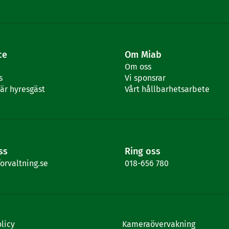
ce
Om Miab
Om oss
s
Vi sponsrar
är hyresgäst
Vårt hållbarhetsarbete
ss
Ring oss
rvaltning.se
018-656 780
olicy
Kameraövervakning