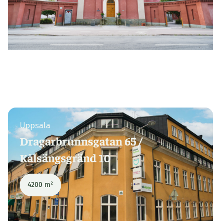
Uppsala
Dragarbrunnsgatan 65 /
Kålsängsgränd 10
4200 m²