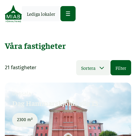
Lediga lokaler
Våra fastigheter
21
fastigheter
Sortera
Filter
Uppsala
Dag Hammarskjölds väg 13
2300 m²