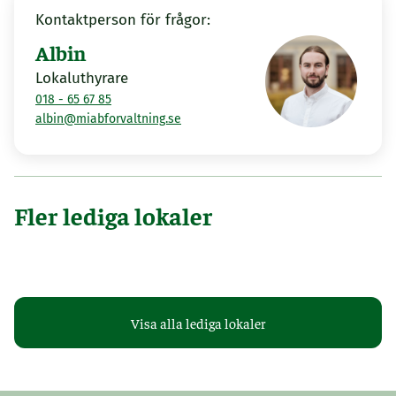
Kontaktperson för frågor:
Albin
Lokaluthyrare
018 - 65 67 85
albin@miabforvaltning.se
Fler lediga lokaler
Uppsala
Uppsal
Sjukhusvägen 3
Kung
Visa alla lediga lokaler
188 m²
Tillträde: 2027-02-01
22 m²