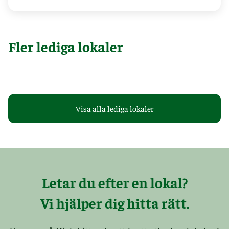
Fler lediga lokaler
Uppsala
Uppsal
Dag Hammarskjölds väg 13
Dag 
Visa alla lediga lokaler
208 m²
Ledig omgående
398 m
Letar du efter en lokal?
Vi hjälper dig hitta rätt.