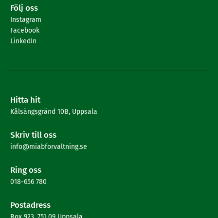
Följ oss
Instagram
Facebook
LinkedIn
Hitta hit
Kålsängsgränd 10B, Uppsala
Skriv till oss
info@miabforvaltning.se
Ring oss
018-656 780
Postadress
Box 923, 751 09 Uppsala